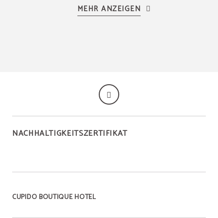
MEHR ANZEIGEN
Spa
Außenpool
Restaurant
24-Stunden-Rezeption
NACHHALTIGKEITSZERTIFIKAT
Sauna
SAT-TV
CUPIDO BOUTIQUE HOTEL
WLAN-Verbindung
Bar