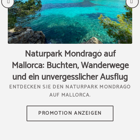
Naturpark Mondragó auf
U
Mallorca: Buchten, Wanderwege
und ein unvergesslicher Ausflug
ENTDECKEN SIE DEN NATURPARK MONDRAGÓ
AUF MALLORCA.
PR