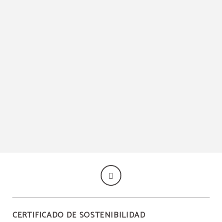
Tierra del Cupido Boutique Hotel en Peguera. Web Oficial.
CERTIFICADO DE SOSTENIBILIDAD