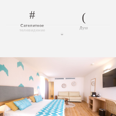
Сателитное
Душ
телевидение