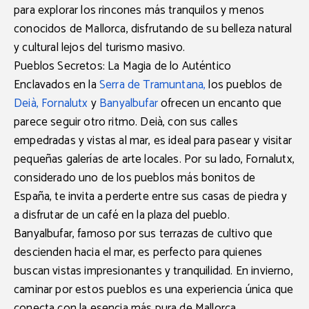
para explorar los rincones más tranquilos y menos
conocidos de Mallorca, disfrutando de su belleza natural
y cultural lejos del turismo masivo.
Pueblos Secretos: La Magia de lo Auténtico
Enclavados en la
Serra de Tramuntana
,
los pueblos de
Deià
,
Fornalutx
y
Banyalbufar
ofrecen un encanto que
parece seguir otro ritmo.
Deià
, con sus calles
empedradas y vistas al mar, es ideal para pasear y visitar
pequeñas galerías de arte locales. Por su lado,
Fornalutx
,
considerado uno de los
pueblos más bonitos de
España
, te invita a perderte entre sus casas de piedra y
a disfrutar de un café en la plaza del pueblo.
Banyalbufar
, famoso por sus terrazas de cultivo que
descienden hacia el mar, es perfecto para quienes
buscan vistas impresionantes y tranquilidad. En invierno,
caminar por estos pueblos es una experiencia única que
conecta con la esencia más pura de Mallorca.