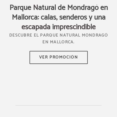
Parque Natural de Mondragó en
R
Mallorca: calas, senderos y una
TUS
escapada imprescindible
DESCUBRE EL PARQUE NATURAL MONDRAGÓ
EN MALLORCA.
DE
S