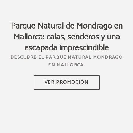
Parque Natural de Mondragó en
R
Mallorca: calas, senderos y una
TUS
escapada imprescindible
DESCUBRE EL PARQUE NATURAL MONDRAGÓ
EN MALLORCA.
DE
S