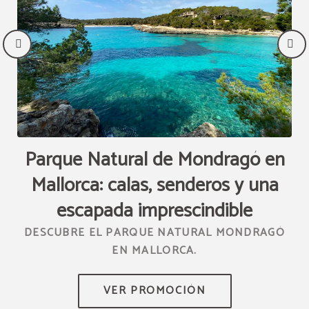
Parque Natural de Mondragó en
R
Mallorca: calas, senderos y una
TUS
escapada imprescindible
DESCUBRE EL PARQUE NATURAL MONDRAGÓ
EN MALLORCA.
DE
S