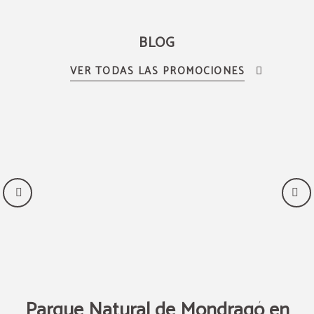
BLOG
Parque Natural de Mondragó en
R