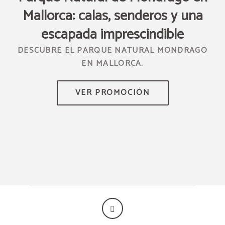
Mallorca: calas, senderos y una
TUS
escapada imprescindible
DESCUBRE EL PARQUE NATURAL MONDRAGÓ
EN MALLORCA.
DE
S