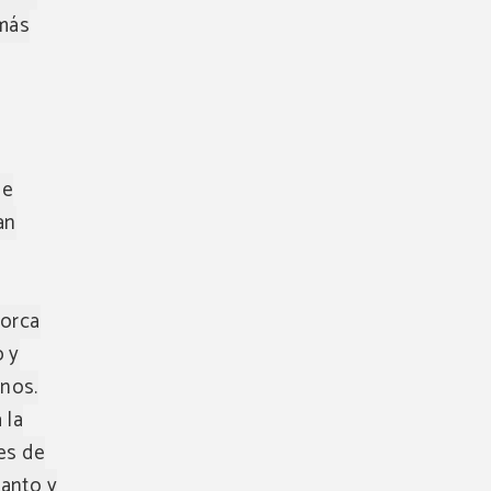
emás
ue
an
lorca
o y
rnos.
 la
nes de
Santo y