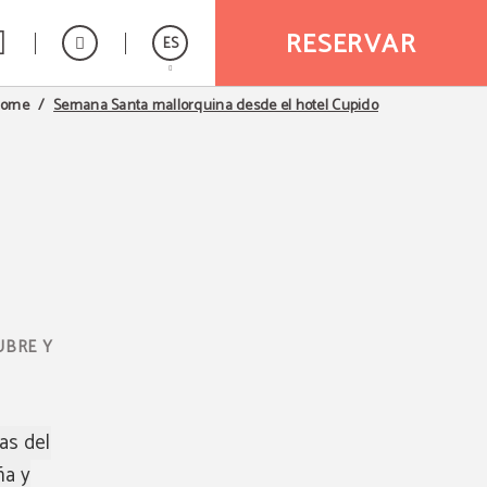
RESERVAR
ES
Semana Santa mallorquina desde el hotel Cupido
ome
English
UBRE Y
as del
ña y