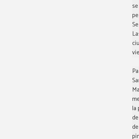
se
pe
Se
La
ci
vi
Pa
Sa
Ma
me
la
de
de
pi