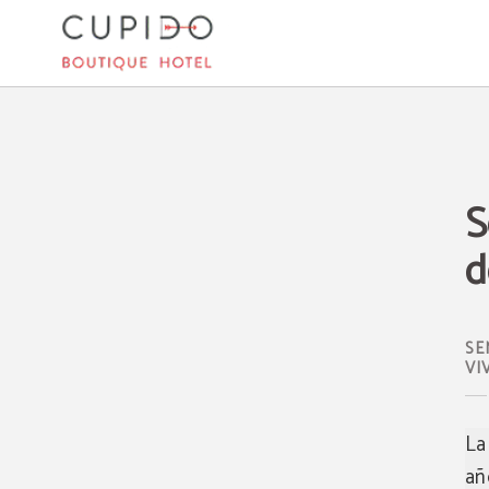
Semana Santa Mallorquina Desde El Hotel Cupido del Cupido Boutique Hotel e
S
d
SE
VI
La
añ