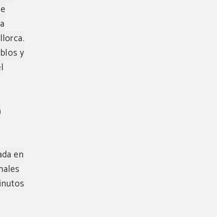
ue
la
llorca.
eblos y
l
a
ada en
enales
minutos