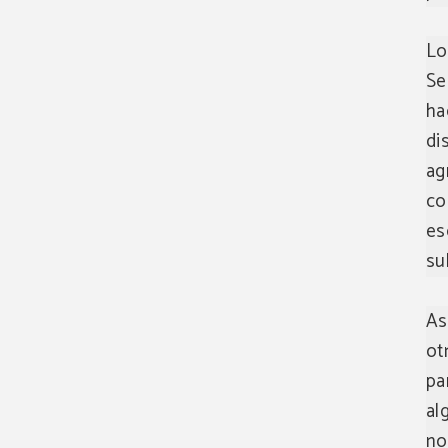
Lo
Se
ha
di
ag
co
es
su
As
ot
pa
al
no