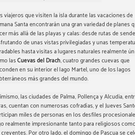
s viajeros que visiten la isla durante las vacaciones de
mana Santa encontrarán una gran variedad de planes 
cer más allá de las playas y calas: desde rutas de send
sfrutando de unas vistas privilegiadas y unas temperat
radables hasta visitas a lugares naturales realmente ú
mo las
Cuevas del Drach
, cuatro grandes cuevas que
conden en su interior el lago Martel, uno de los lagos
bterráneos más grandes del mundo.
imismo, las ciudades de Palma, Pollença y Alcudia, ent
ras, cuentan con numerosas cofradías, y el Jueves San
rticipan miles de personas en los desfiles procesionale
go realmente impresionante tanto para religiosos com
 creyentes. Por otro lado, el domingo de Pascua se ce