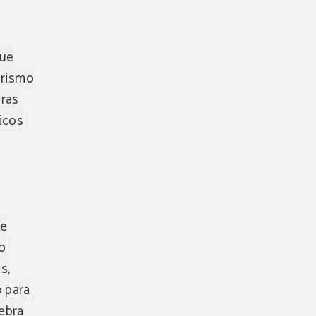
que
erismo
uras
nicos
re
to
s,
o para
lebra