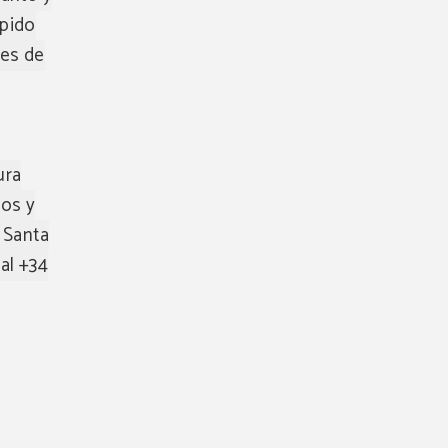
upido
nes de
ura
los y
 Santa
al +34