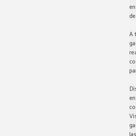
en
de
A 
ga
re
co
pa
Di
en
co
Vi
ga
la