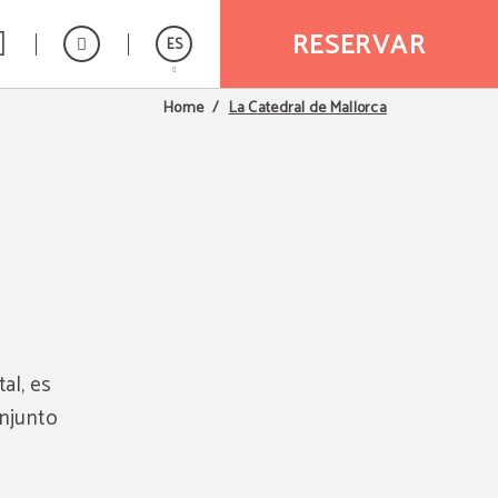
RESERVAR
ES
La Catedral de Mallorca
Home
English
tal, es
onjunto