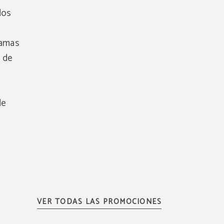
dos
camas
s de
de