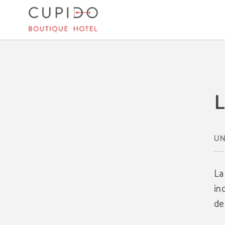
La Catedral De Mallorca del Cupido Boutique Hotel en Peguera. Web Oficial.
L
UN
L
in
de