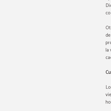
Di
co
Ot
de
pr
la
ca
Cu
Lo
vi
ho