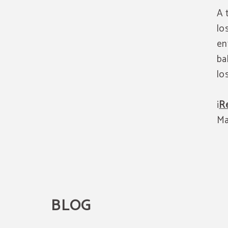
A 
lo
en
ba
lo
¡
Re
Ma
BLOG