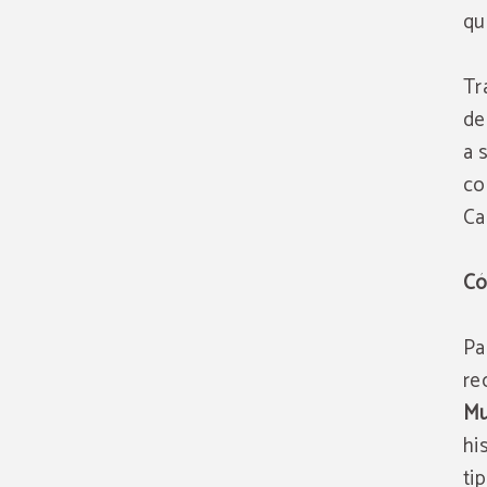
qu
Tr
de
a 
co
Cap
Có
Pa
re
Mu
hi
ti