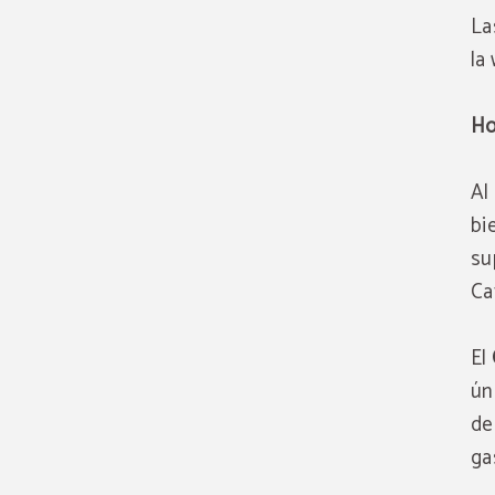
La
la
Ho
Al
bi
su
Ca
El
ún
de
ga