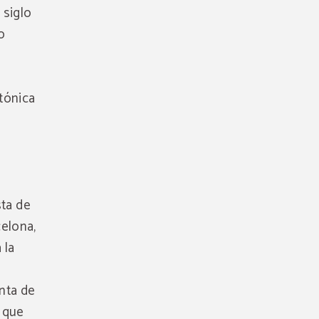
 siglo
o
tónica
sta de
elona,
 la
nta de
o que