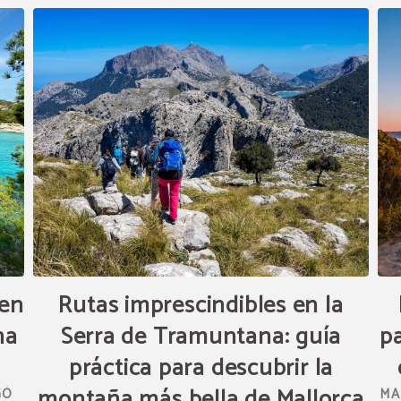
 en
Rutas imprescindibles en la
na
Serra de Tramuntana: guía
pa
práctica para descubrir la
montaña más bella de Mallorca
GÓ
MA