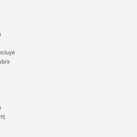
a
incluye
ubrir
a
.15