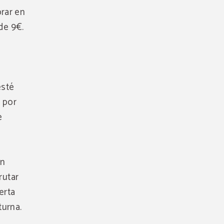
rar en
de 9€.
esté
y por
e
ón
rutar
erta
turna.