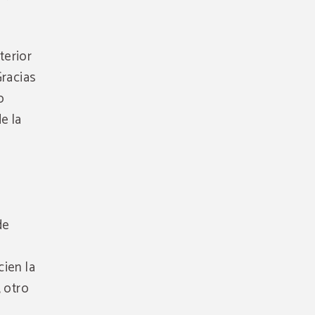
terior
Gracias
o
e la
de
cien la
, otro