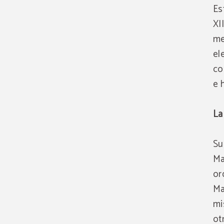
Es
XI
me
el
co
e 
La
Su
Ma
or
Ma
mi
ot